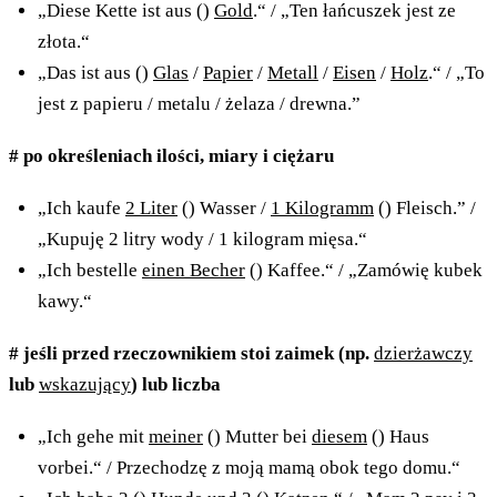
„Diese Kette ist aus ()
Gold
.“ / „Ten łańcuszek jest ze
złota.“
„Das ist aus ()
Glas
/
Papier
/
Metall
/
Eisen
/
Holz
.“ / „To
jest z papieru / metalu / żelaza / drewna.”
# po określeniach ilości, miary i ciężaru
„Ich kaufe
2 Liter
() Wasser /
1 Kilogramm
() Fleisch.” /
„Kupuję 2 litry wody / 1 kilogram mięsa.“
„Ich bestelle
einen Becher
() Kaffee.“ / „Zamówię kubek
kawy.“
# jeśli przed rzeczownikiem stoi zaimek (np.
dzierżawczy
lub
wskazujący
) lub liczba
„Ich gehe mit
meiner
() Mutter bei
diesem
() Haus
vorbei.“ / Przechodzę z moją mamą obok tego domu.“