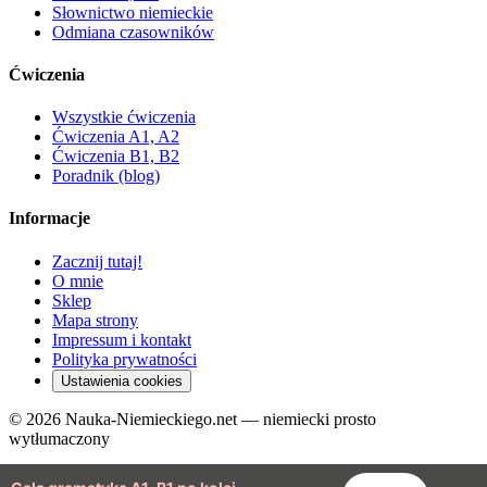
Słownictwo niemieckie
Odmiana czasowników
Ćwiczenia
Wszystkie ćwiczenia
Ćwiczenia A1, A2
Ćwiczenia B1, B2
Poradnik (blog)
Informacje
Zacznij tutaj!
O mnie
Sklep
Mapa strony
Impressum i kontakt
Polityka prywatności
Ustawienia cookies
© 2026 Nauka-Niemieckiego.net — niemiecki prosto
wytłumaczony
YouTube
Instagram
TikTok