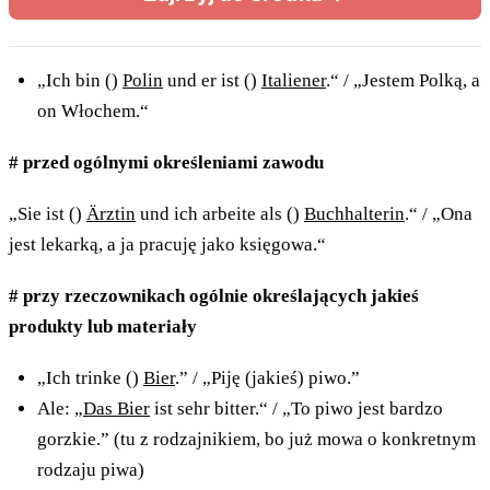
„Ich bin ()
Polin
und er ist ()
Italiener
.“ / „Jestem Polką, a
on Włochem.“
# przed ogólnymi określeniami zawodu
„Sie ist ()
Ärztin
und ich arbeite als ()
Buchhalterin
.“ / „Ona
jest lekarką, a ja pracuję jako księgowa.“
# przy rzeczownikach ogólnie określających jakieś
produkty lub materiały
„Ich trinke ()
Bier
.” / „Piję (jakieś) piwo.”
Ale: „
Das Bier
ist sehr bitter.“ / „To piwo jest bardzo
gorzkie.” (tu z rodzajnikiem, bo już mowa o konkretnym
rodzaju piwa)