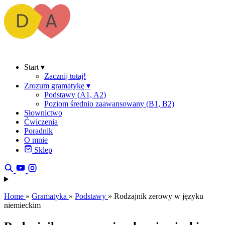
Start
▾
Zacznij tutaj!
Zrozum gramatykę
▾
Podstawy (A1, A2)
Poziom średnio zaawansowany (B1, B2)
Słownictwo
Ćwiczenia
Poradnik
O mnie
Sklep
Home
»
Gramatyka
»
Podstawy
»
Rodzajnik zerowy w języku
niemieckim