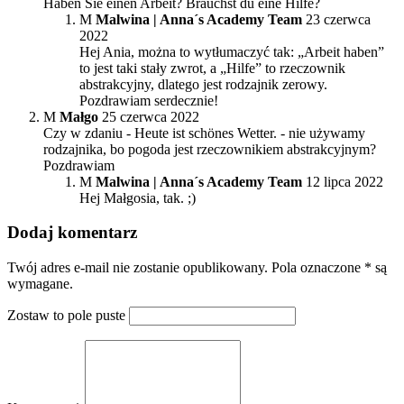
Haben Sie einen Arbeit? Brauchst du eine Hilfe?
M
Malwina | Anna´s Academy Team
23 czerwca
2022
Hej Ania, można to wytłumaczyć tak: „Arbeit haben”
to jest taki stały zwrot, a „Hilfe” to rzeczownik
abstrakcyjny, dlatego jest rodzajnik zerowy.
Pozdrawiam serdecznie!
M
Małgo
25 czerwca 2022
Czy w zdaniu - Heute ist schönes Wetter. - nie używamy
rodzajnika, bo pogoda jest rzeczownikiem abstrakcyjnym?
Pozdrawiam
M
Malwina | Anna´s Academy Team
12 lipca 2022
Hej Małgosia, tak. ;)
Dodaj komentarz
Twój adres e-mail nie zostanie opublikowany. Pola oznaczone * są
wymagane.
Zostaw to pole puste