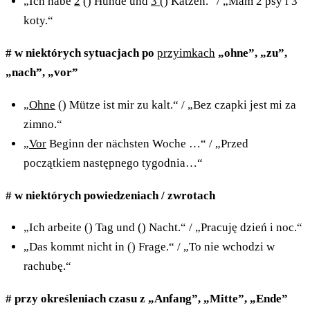
„Ich habe
2
() Hunde und
3
() Katzen.“ / „Mam 2 psy i 3
koty.“
# w niektórych sytuacjach po
przyimkach
„ohne”, „zu”,
„nach”, „vor”
„
Ohne
() Mütze ist mir zu kalt.“ / „Bez czapki jest mi za
zimno.“
„
Vor
Beginn der nächsten Woche …“ / „Przed
początkiem następnego tygodnia…“
# w niektórych powiedzeniach / zwrotach
„Ich arbeite () Tag und () Nacht.“ / „Pracuję dzień i noc.“
„Das kommt nicht in () Frage.“ / „To nie wchodzi w
rachubę.“
# przy określeniach czasu z „Anfang”, „Mitte”, „Ende”