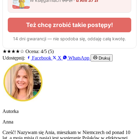
★★★★☆
Ocena: 4/5 (5)
Udostępnij:
Facebook
X
WhatsApp
Drukuj
Autorka
Anna
Cześć! Nazywam się Ania, mieszkam w Niemczech od ponad 10
lat, a moją misją (i pasją) jest wspieranie Polaków w efektywnej