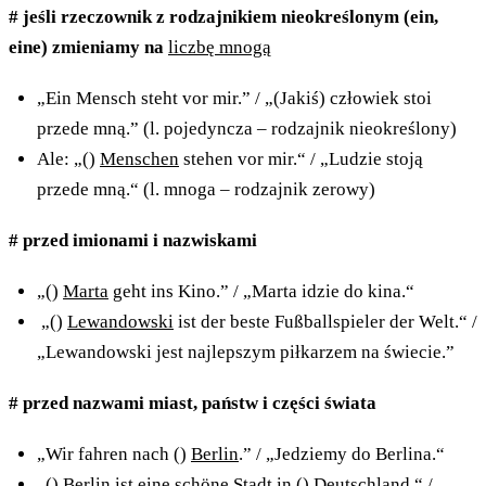
# jeśli rzeczownik z rodzajnikiem nieokreślonym (ein,
eine) zmieniamy na
liczbę mnogą
„Ein Mensch steht vor mir.” / „(Jakiś) człowiek stoi
przede mną.” (l. pojedyncza – rodzajnik nieokreślony)
Ale: „()
Menschen
stehen vor mir.“ / „Ludzie stoją
przede mną.“ (l. mnoga – rodzajnik zerowy)
# przed imionami i nazwiskami
„()
Marta
geht ins Kino.” / „Marta idzie do kina.“
„()
Lewandowski
ist der beste Fußballspieler der Welt.“ /
„Lewandowski jest najlepszym piłkarzem na świecie.”
# przed nazwami miast, państw i części świata
„Wir fahren nach ()
Berlin
.” / „Jedziemy do Berlina.“
„()
Berlin
ist eine schöne Stadt in ()
Deutschland
.“ /