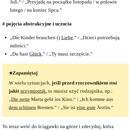
Juli.“ / „Przyjadę na początku listopada / w połowie
lutego / na koniec lipca.”
# pojęcia abstrakcyjne i uczucia
„Die Kinder brauchen ()
Liebe
.” / „Dzieci potrzebują
miłości.“
„Du hast
Glück
.” / „Ty masz szczęście.”
Zapamiętaj
W wielu sytuacjach,
jeśli przed rzeczownikiem stoi
jakiś
przymiotnik
, to musisz użyć rodzajnika, np.:
„
Die nette
Marta geht ins Kino.“ / „Ich komme aus
dem schönen
Bremen.” / „Sie ist
eine gute
Ärztin.“
To teraz wróć do ściągawki na górze i zdecyduj, która