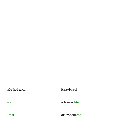
Końcówka
Przykład
-te
ich mach
te
-test
du mach
test