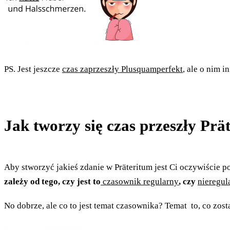
PS. Jest jeszcze
czas zaprzeszły Plusquamperfekt
, ale o nim 
Jak tworzy się czas przeszły Prä
Aby stworzyć jakieś zdanie w Präteritum jest Ci oczywiście
zależy od tego, czy jest to
czasownik regularny
, czy
nieregul
No dobrze, ale co to jest temat czasownika? Temat to, co zosta