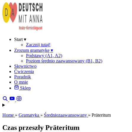
Start
▾
Zacznij tutaj!
Zrozum gramatykę
▾
Podstawy (A1, A2)
Poziom średnio zaawansowany (B1, B2)
Słownictwo
Ćwiczenia
Poradnik
O mnie
Sklep
Home
»
Gramatyka
»
Średniozaawansowany
»
Präteritum
Czas przeszły Präteritum