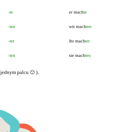
-te
er mach
te
-ten
wir mach
ten
-tet
ihr mach
tet
-ten
sie mach
ten
 jednym palcu 🙂 ).