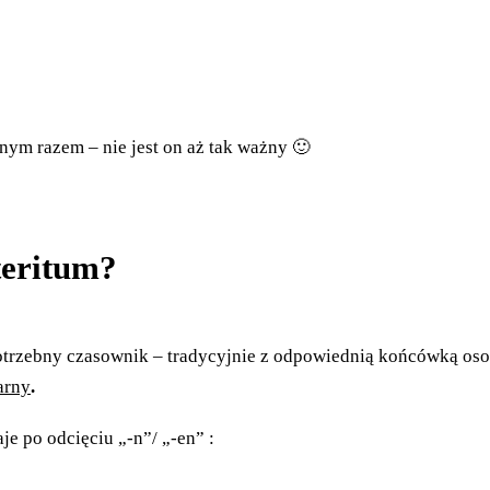
innym razem – nie jest on aż tak ważny 🙂
teritum?
 potrzebny czasownik – tradycyjnie z odpowiednią końcówką o
arny
.
je po odcięciu „-n”/ „-en” :