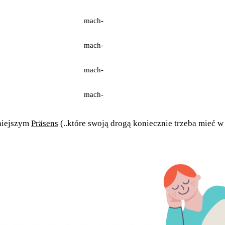
mach-
mach-
mach-
mach-
źniejszym
Präsens
(..które swoją drogą koniecznie trzeba mieć w