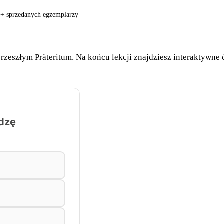
0+ sprzedanych egzemplarzy
 przeszłym Präteritum. Na końcu lekcji znajdziesz interaktywn