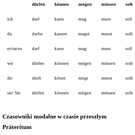
dürfen
können
mögen
müssen
solle
ich
darf
kann
mag
muss
soll
du
darfst
kannst
magst
musst
sollst
er/sie/es
darf
kann
mag
muss
soll
wir
dürfen
können
mögen
müssen
solle
ihr
dürft
könnt
mögt
müsst
sollt
sie/ Sie
dürfen
können
mögen
müssen
solle
Czasowniki modalne w czasie przeszłym
Präteritum