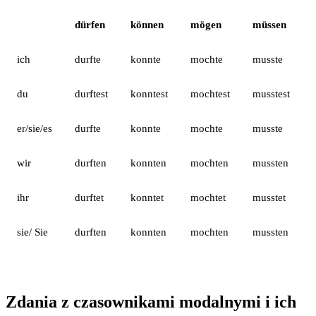
dürfen
können
mögen
müssen
ich
durfte
konnte
mochte
musste
du
durftest
konntest
mochtest
musstest
er/sie/es
durfte
konnte
mochte
musste
wir
durften
konnten
mochten
mussten
ihr
durftet
konntet
mochtet
musstet
sie/ Sie
durften
konnten
mochten
mussten
Zdania z czasownikami modalnymi i ich