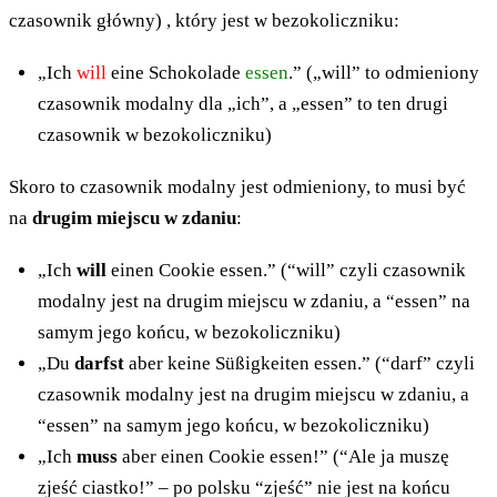
czasownik główny) , który jest w bezokoliczniku:
„Ich
will
eine Schokolade
essen
.” („will” to odmieniony
czasownik modalny dla „ich”, a „essen” to ten drugi
czasownik w bezokoliczniku)
Skoro to czasownik modalny jest odmieniony, to musi być
na
drugim miejscu w zdaniu
:
„Ich
will
einen Cookie essen.” (“will” czyli czasownik
modalny jest na drugim miejscu w zdaniu, a “essen” na
samym jego końcu, w bezokoliczniku)
„Du
darfst
aber keine Süßigkeiten essen.” (“darf” czyli
czasownik modalny jest na drugim miejscu w zdaniu, a
“essen” na samym jego końcu, w bezokoliczniku)
„Ich
muss
aber einen Cookie essen!” (“Ale ja muszę
zjeść ciastko!” – po polsku “zjeść” nie jest na końcu