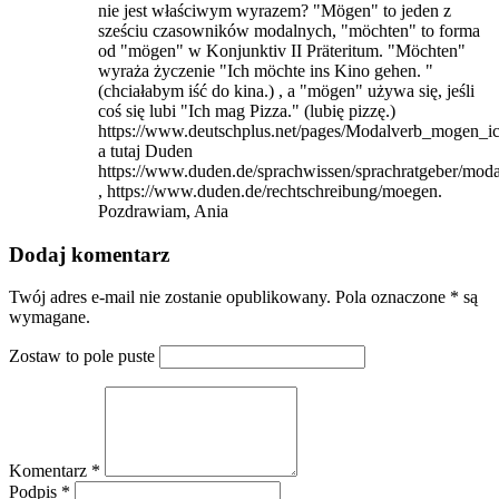
nie jest właściwym wyrazem? "Mögen" to jeden z
sześciu czasowników modalnych, "möchten" to forma
od "mögen" w Konjunktiv II Präteritum. "Möchten"
wyraża życzenie "Ich möchte ins Kino gehen. "
(chciałabym iść do kina.) , a "mögen" używa się, jeśli
coś się lubi "Ich mag Pizza." (lubię pizzę.)
https://www.deutschplus.net/pages/Modalverb_mogen_i
a tutaj Duden
https://www.duden.de/sprachwissen/sprachratgeber/mod
, https://www.duden.de/rechtschreibung/moegen.
Pozdrawiam, Ania
Dodaj komentarz
Twój adres e-mail nie zostanie opublikowany. Pola oznaczone * są
wymagane.
Zostaw to pole puste
Komentarz *
Podpis *