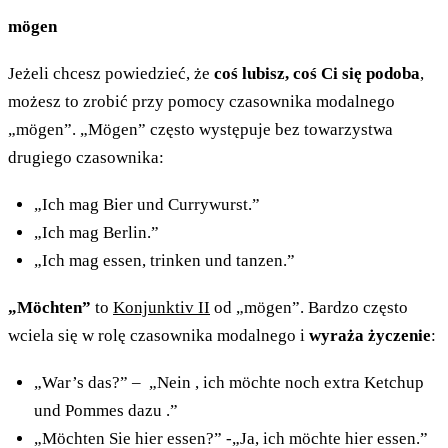
mögen
Jeżeli chcesz powiedzieć, że
coś lubisz, coś Ci się podoba
,
możesz to zrobić przy pomocy czasownika modalnego
„mögen”. „Mögen” często występuje bez towarzystwa
drugiego czasownika:
„Ich mag Bier und Currywurst.”
„Ich mag Berlin.”
„Ich mag essen, trinken und tanzen.”
„Möchten”
to
Konjunktiv II
od „mögen”. Bardzo często
wciela się w rolę czasownika modalnego i
wyraża życzenie
:
„War’s das?” – „Nein , ich möchte noch extra Ketchup
und Pommes dazu .”
„Möchten Sie hier essen?” -„Ja, ich möchte hier essen.”