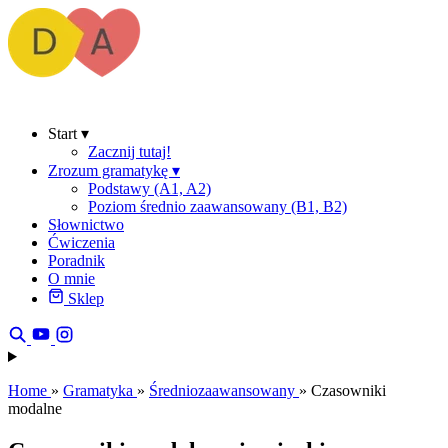
Start
▾
Zacznij tutaj!
Zrozum gramatykę
▾
Podstawy (A1, A2)
Poziom średnio zaawansowany (B1, B2)
Słownictwo
Ćwiczenia
Poradnik
O mnie
Sklep
Home
»
Gramatyka
»
Średniozaawansowany
»
Czasowniki
modalne