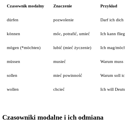
Czasownik modalny
Znaczenie
Przykład
dürfen
pozwolenie
Darf ich dich 
können
móc, potrafić, umieć
Ich kann flieg
mögen (*möchten)
lubić (mieć życzenie)
Ich mag/möcht
müssen
musieć
Warum muss ic
sollen
mieć powinność
Warum soll ich
wollen
chcieć
Ich will Deutsc
Czasowniki modalne i ich odmiana