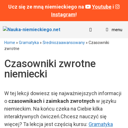
Ucz się ze mną niemieckiego na
Youtube
i
Instagram
!
Przeskocz
menu
do
treści
Home
»
Gramatyka
»
Średniozaawansowany
»
Czasowniki
zwrotne
Czasowniki zwrotne
niemiecki
W tej lekcji dowiesz się najważniejszych informacji
o
czasownikach i zaimkach zwrotnych
w języku
niemieckim. Na końcu czeka na Ciebie kilka
interaktywnych ćwiczeń.Chcesz nauczyć się
więcej? Ta lekcja jest częścią kursu:
Gramatyka