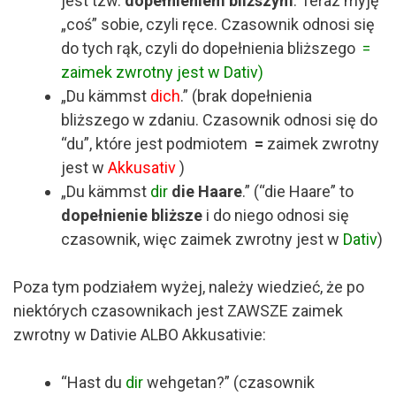
jest tzw.
dopełnieniem bliższym
. Teraz myję
„coś” sobie, czyli ręce. Czasownik odnosi się
do tych rąk, czyli do dopełnienia bliższego
=
zaimek zwrotny jest w Dativ)
„Du kämmst
dich
.” (brak dopełnienia
bliższego w zdaniu. Czasownik odnosi się do
“du”, które jest podmiotem
=
zaimek zwrotny
jest w
Akkusativ
)
„Du kämmst
dir
die Haare
.” (“die Haare” to
dopełnienie bliższe
i do niego odnosi się
czasownik, więc zaimek zwrotny jest w
Dativ
)
Poza tym podziałem wyżej, należy wiedzieć, że po
niektórych czasownikach jest ZAWSZE zaimek
zwrotny w Dativie ALBO Akkusativie:
“Hast du
dir
wehgetan?” (czasownik