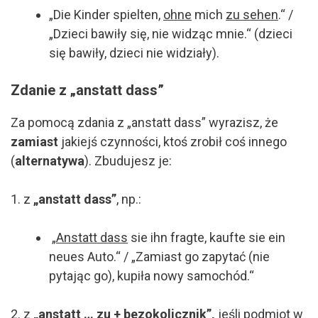
„Die Kinder spielten,
ohne
mich
zu
sehen
.“ /
„Dzieci bawiły się, nie widząc mnie.“ (
dzieci
się bawiły,
dzieci
nie widziały).
Zdanie z „anstatt dass”
Za pomocą zdania z „anstatt dass” wyrazisz, że
zamiast
jakiejś czynności, ktoś zrobił coś innego
(
alternatywa
). Zbudujesz je:
1. z
„anstatt dass”
, np.:
„
Anstatt
dass
sie ihn
fragte
, kaufte sie ein
neues Auto.“ / „Zamiast go zapytać (nie
pytając go), kupiła nowy samochód.“
2. z
„anstatt … zu + bezokolicznik”,
jeśli podmiot w