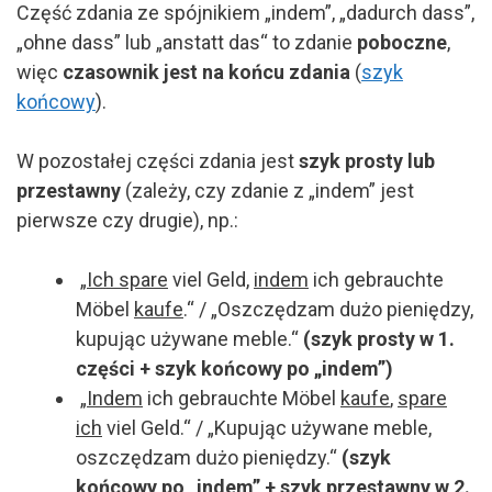
Część zdania ze spójnikiem „indem”, „dadurch dass”,
„ohne dass” lub „anstatt das“ to zdanie
poboczne
,
więc
czasownik jest na końcu zdania
(
szyk
końcowy
).
W pozostałej części zdania jest
szyk prosty lub
przestawny
(zależy, czy zdanie z „indem” jest
pierwsze czy drugie), np.:
„
Ich
spare
viel Geld,
indem
ich gebrauchte
Möbel
kaufe
.“ / „Oszczędzam dużo pieniędzy,
kupując używane meble.“
(szyk prosty w 1.
części + szyk końcowy po „indem”)
„
Indem
ich gebrauchte Möbel
kaufe
,
spare
ich
viel Geld.“ / „Kupując używane meble,
oszczędzam dużo pieniędzy.“
(szyk
końcowy po „indem” + szyk przestawny w 2.