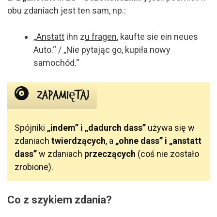
obu zdaniach jest ten sam, np.:
„
Anstatt
ihn
z
u
fragen
, kaufte sie ein neues
Auto.“ / „Nie pytając go, kupiła nowy
samochód.“
Zapamiętaj
Spójniki
„indem” i „dadurch dass”
używa się w
zdaniach
twierdzących
, a
„ohne dass” i „anstatt
dass”
w zdaniach
przeczących
(coś nie zostało
zrobione).
Co z szykiem zdania?