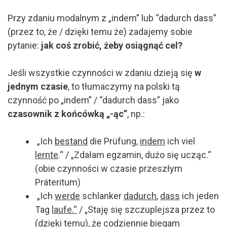
Przy zdaniu modalnym z „indem” lub “dadurch dass”
(przez to, że / dzięki temu że) zadajemy sobie
pytanie:
jak coś zrobić, żeby osiągnąć cel?
Jeśli wszystkie czynności w zdaniu dzieją się
w
jednym czasie
, to tłumaczymy na polski tą
czynność po „indem” / “dadurch dass” jako
czasownik z końcówką „-ąc”
, np.:
„Ich
bestand
die Prüfung,
indem
ich viel
lernte
.“ / „Zdałam egzamin, dużo się ucząc.“
(obie czynności w czasie przeszłym
Präteritum)
„Ich
werde
schlanker
dadurch
,
dass
ich jeden
Tag
laufe
.“
/ „Staję się szczuplejsza przez to
(dzięki temu), że codziennie biegam