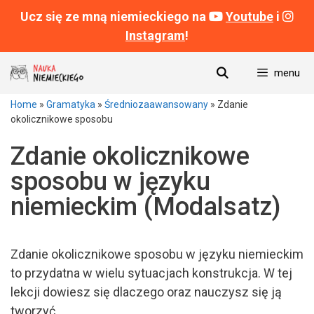
Ucz się ze mną niemieckiego na
Youtube
i
Instagram
!
Przeskocz
menu
do
treści
Home
»
Gramatyka
»
Średniozaawansowany
»
Zdanie
okolicznikowe sposobu
Zdanie okolicznikowe
sposobu w języku
niemieckim (Modalsatz)
Zdanie okolicznikowe sposobu w języku niemieckim
to przydatna w wielu sytuacjach konstrukcja. W tej
lekcji dowiesz się dlaczego oraz nauczysz się ją
tworzyć.