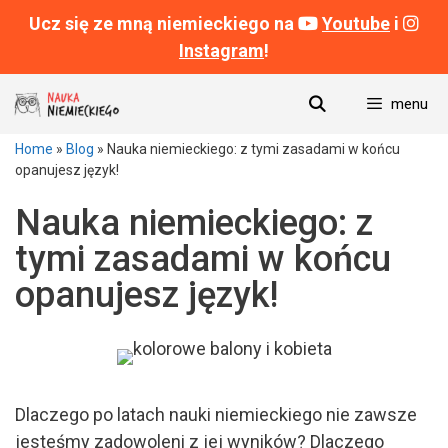
Ucz się ze mną niemieckiego na
Youtube
i
Instagram
!
Przeskocz
menu
do
treści
Home
»
Blog
»
Nauka niemieckiego: z tymi zasadami w końcu
opanujesz język!
Nauka niemieckiego: z
tymi zasadami w końcu
opanujesz język!
Dlaczego po latach nauki niemieckiego nie zawsze
jesteśmy zadowoleni z jej wyników? Dlaczego