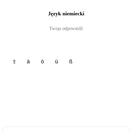
Język niemiecki
ä
ö
ü
ß
⇧
Sprawdź
Dalej