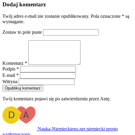
Dodaj komentarz
Twój adres e-mail nie zostanie opublikowany. Pola oznaczone * są
wymagane.
Zostaw to pole puste
Komentarz *
Podpis *
E-mail *
Witryna
Opublikuj komentarz
Twój komentarz pojawi się po zatwierdzeniu przez Anię.
Nauka-Niemieckiego
.net
niemiecki prosto
wytłumaczony