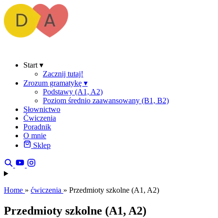
Start
▾
Zacznij tutaj!
Zrozum gramatykę
▾
Podstawy (A1, A2)
Poziom średnio zaawansowany (B1, B2)
Słownictwo
Ćwiczenia
Poradnik
O mnie
Sklep
Home
»
ćwiczenia
»
Przedmioty szkolne (A1, A2)
Przedmioty szkolne (A1, A2)