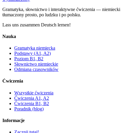
Gramatyka, słownictwo i interaktywne ćwiczenia — niemiecki
tłumaczony prosto, po ludzku i po polsku.
Lass uns zusammen Deutsch lernen!
Nauka
Gramatyka niemiecka
Podstawy (A1, A2)
Poziom B1, B2
Słownictwo niemieckie
Odmiana czasowników
Ćwiczenia
Wszystkie ćwiczenia
Ćwiczenia A1, A2
Ćwiczenia B1, B2
Poradnik (blog)
Informacje
Zacznij tutaj!