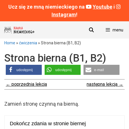
Ucz się ze mną niemieckiego na
Youtube
i
Instagram
!
Przeskocz
menu
do
treści
Home
»
ćwiczenia
»
Strona bierna (B1, B2)
Strona bierna (B1, B2)
udostępnij
udostępnij
e-mail
← poprzednia lekcja
następna lekcja →
Zamień stronę czynną na bierną.