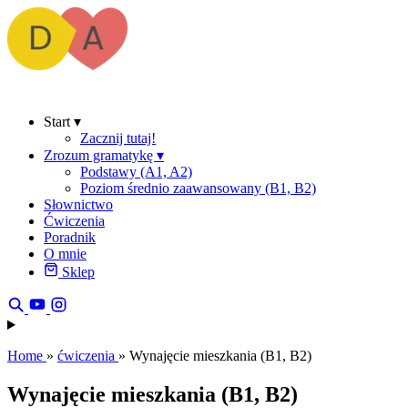
Start
▾
Zacznij tutaj!
Zrozum gramatykę
▾
Podstawy (A1, A2)
Poziom średnio zaawansowany (B1, B2)
Słownictwo
Ćwiczenia
Poradnik
O mnie
Sklep
Home
»
ćwiczenia
»
Wynajęcie mieszkania (B1, B2)
Wynajęcie mieszkania (B1, B2)