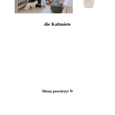
die Kaltmiete
←
Pokaż odpowiedź
Umiem ✓
Muszę powtórzyć ↻
→