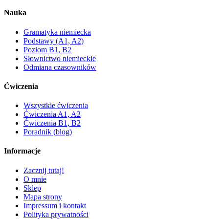
Nauka
Gramatyka niemiecka
Podstawy (A1, A2)
Poziom B1, B2
Słownictwo niemieckie
Odmiana czasowników
Ćwiczenia
Wszystkie ćwiczenia
Ćwiczenia A1, A2
Ćwiczenia B1, B2
Poradnik (blog)
Informacje
Zacznij tutaj!
O mnie
Sklep
Mapa strony
Impressum i kontakt
Polityka prywatności