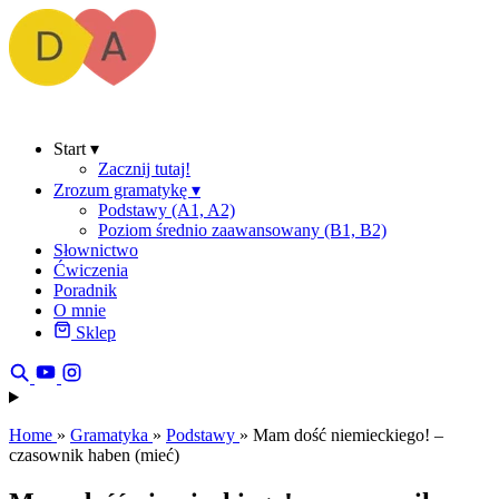
Start
▾
Zacznij tutaj!
Zrozum gramatykę
▾
Podstawy (A1, A2)
Poziom średnio zaawansowany (B1, B2)
Słownictwo
Ćwiczenia
Poradnik
O mnie
Sklep
Home
»
Gramatyka
»
Podstawy
»
Mam dość niemieckiego! –
czasownik haben (mieć)