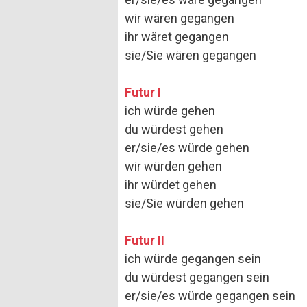
wir wären gegangen
ihr wäret gegangen
sie/Sie wären gegangen
Futur I
ich würde gehen
du würdest gehen
er/sie/es würde gehen
wir würden gehen
ihr würdet gehen
sie/Sie würden gehen
Futur II
ich würde gegangen sein
du würdest gegangen sein
er/sie/es würde gegangen sein