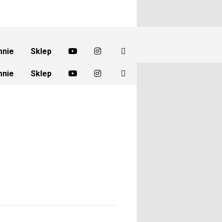
mnie
Sklep
mnie
Sklep