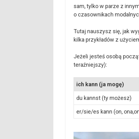
sam, tylko w parze z inny
o czasownikach modalnych
Tutaj nauszysz się, jak w
kilka przykładów z użycie
Jeżeli jesteś osobą począ
teraźniejszy):
ich kann (ja mogę)
du kannst (ty możesz)
er/sie/es kann (on, ona,o