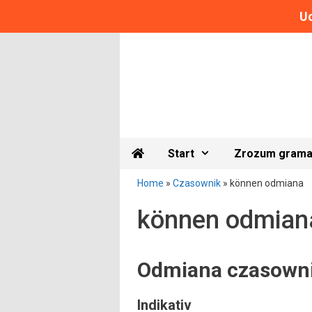
Uc
Przeskocz
do
treści
Start
Zrozum grama
Home
»
Czasownik
»
können odmiana
können odmian
Odmiana czasown
Indikativ