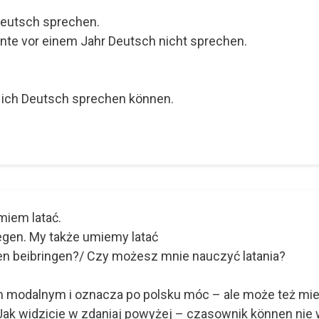
Deutsch sprechen.
nte vor einem Jahr Deutsch nicht sprechen.
 ich Deutsch sprechen können.
miem latać.
egen. My także umiemy latać
gen beibringen?/ Czy możesz mnie nauczyć latania?
 modalnym i oznacza po polsku móc – ale może też mie
Jak widzicie w zdaniaj powyżej – czasownik können nie