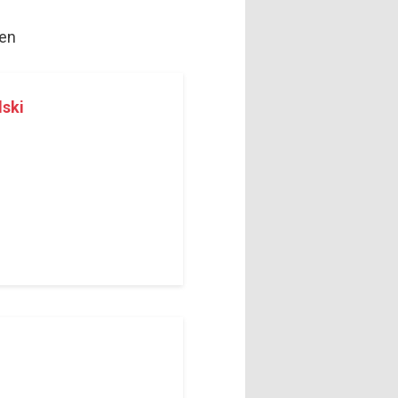
ben
lski