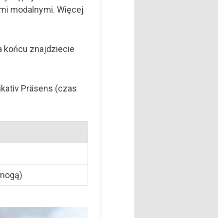
ami modalnymi. Więcej
a końcu znajdziecie
ikativ Präsens (czas
 mogą)