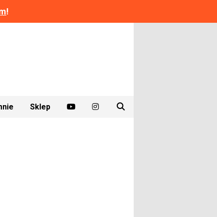
am
!
mnie
Sklep