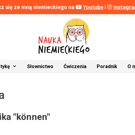
z się ze mną niemieckiego na
Youtube
i
Instagr
tykę
Słownictwo
Ćwiczenia
Poradnik
O 
a
ika
"können"