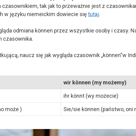
m czasownikiem, tak jak to przeważnie jest z czasownik
 w języku niemeickim dowiecie się
tutaj
.
ygląda odmiana können przez wszystkie osoby i czasy. N
m czasownika.
tkującą, naucz się jak wygląda czasownik „können”w Ind
wir können (my możemy)
ihr könnt (wy możecie)
no może )
Sie/sie können (państwo, oni