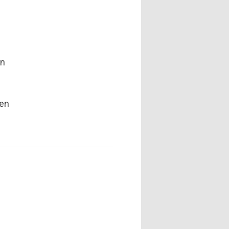
en
ben