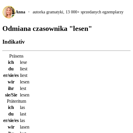
Anna
autorka gramatyki, 13 000+ sprzedanych egzemplarzy
Odmiana czasownika "
lesen
"
Indikativ
Präsens
ich
lese
du
liest
er/sie/es
liest
wir
lesen
ihr
lest
sie/Sie
lesen
Präteritum
ich
las
du
last
er/sie/es
las
wir
lasen