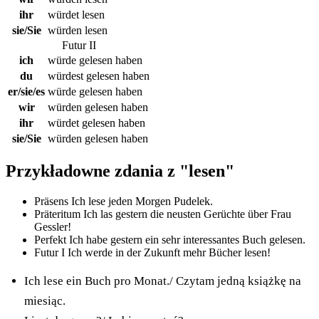
ihr
würdet lesen
sie/Sie
würden lesen
Futur II
ich
würde gelesen haben
du
würdest gelesen haben
er/sie/es
würde gelesen haben
wir
würden gelesen haben
ihr
würdet gelesen haben
sie/Sie
würden gelesen haben
Przykładowne zdania z "
lesen
"
Präsens
Ich lese jeden Morgen Pudelek.
Präteritum
Ich las gestern die neusten Gerüchte über Frau
Gessler!
Perfekt
Ich habe gestern ein sehr interessantes Buch gelesen.
Futur I
Ich werde in der Zukunft mehr Bücher lesen!
Ich lese ein Buch pro Monat./ Czytam jedną książkę na
miesiąc.