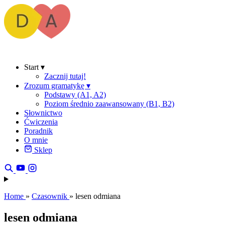
Start
▾
Zacznij tutaj!
Zrozum gramatykę
▾
Podstawy (A1, A2)
Poziom średnio zaawansowany (B1, B2)
Słownictwo
Ćwiczenia
Poradnik
O mnie
Sklep
Home
»
Czasownik
»
lesen odmiana
lesen odmiana