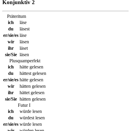
Konjunktiv 2
Präteritum
ich
läse
du
läsest
er/sie/es
läse
wir
läsen
ihr
läset
sie/Sie
läsen
Plusquamperfekt
ich
hätte gelesen
du
hättest gelesen
er/sie/es
hätte gelesen
wir
hätten gelesen
ihr
hättet gelesen
sie/Sie
hätten gelesen
Futur I
ich
würde lesen
du
würdest lesen
er/sie/es
würde lesen
wir
würden lesen