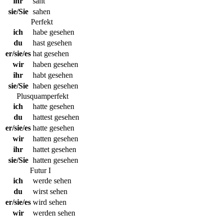
ihr
saht
sie/Sie
sahen
Perfekt
ich
habe gesehen
du
hast gesehen
er/sie/es
hat gesehen
wir
haben gesehen
ihr
habt gesehen
sie/Sie
haben gesehen
Plusquamperfekt
ich
hatte gesehen
du
hattest gesehen
er/sie/es
hatte gesehen
wir
hatten gesehen
ihr
hattet gesehen
sie/Sie
hatten gesehen
Futur I
ich
werde sehen
du
wirst sehen
er/sie/es
wird sehen
wir
werden sehen