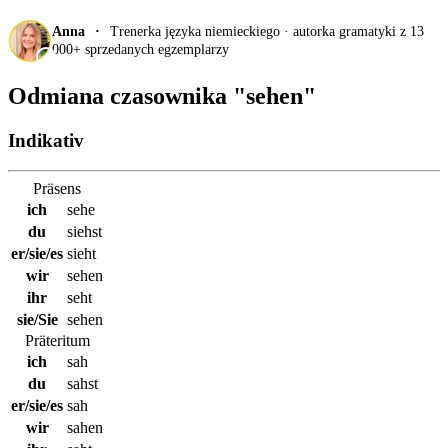
Anna
Trenerka języka niemieckiego · autorka gramatyki z 13
000+ sprzedanych egzemplarzy
Odmiana czasownika "
sehen
"
Indikativ
Präsens
ich
sehe
du
siehst
er/sie/es
sieht
wir
sehen
ihr
seht
sie/Sie
sehen
Präteritum
ich
sah
du
sahst
er/sie/es
sah
wir
sahen