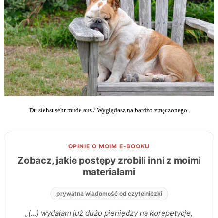
Du siehst sehr müde aus./ Wyglądasz na bardzo zmęczonego.