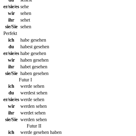
er/sie/es
sehe
wir
sehen
ihr
sehet
sie/Sie
sehen
Perfekt
ich
habe gesehen
du
habest gesehen
er/sie/es
habe gesehen
wir
haben gesehen
ihr
habet gesehen
sie/Sie
haben gesehen
Futur I
ich
werde sehen
du
werdest sehen
er/sie/es
werde sehen
wir
werden sehen
ihr
werdet sehen
sie/Sie
werden sehen
Futur II
ich
werde gesehen haben