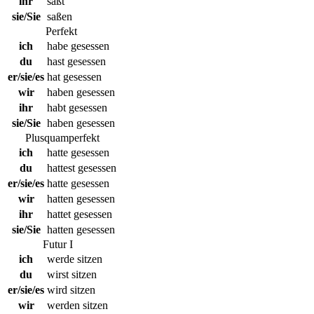
ihr
saßt
sie/Sie
saßen
Perfekt
ich
habe gesessen
du
hast gesessen
er/sie/es
hat gesessen
wir
haben gesessen
ihr
habt gesessen
sie/Sie
haben gesessen
Plusquamperfekt
ich
hatte gesessen
du
hattest gesessen
er/sie/es
hatte gesessen
wir
hatten gesessen
ihr
hattet gesessen
sie/Sie
hatten gesessen
Futur I
ich
werde sitzen
du
wirst sitzen
er/sie/es
wird sitzen
wir
werden sitzen