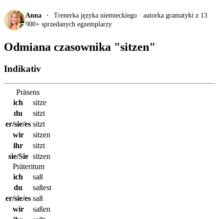
Anna
Trenerka języka niemieckiego · autorka gramatyki z 13
000+ sprzedanych egzemplarzy
Odmiana czasownika "
sitzen
"
Indikativ
Präsens
ich
sitze
du
sitzt
er/sie/es
sitzt
wir
sitzen
ihr
sitzt
sie/Sie
sitzen
Präteritum
ich
saß
du
saßest
er/sie/es
saß
wir
saßen