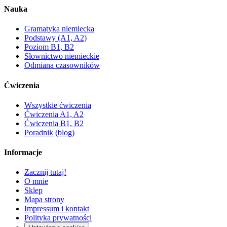
Nauka
Gramatyka niemiecka
Podstawy (A1, A2)
Poziom B1, B2
Słownictwo niemieckie
Odmiana czasowników
Ćwiczenia
Wszystkie ćwiczenia
Ćwiczenia A1, A2
Ćwiczenia B1, B2
Poradnik (blog)
Informacje
Zacznij tutaj!
O mnie
Sklep
Mapa strony
Impressum i kontakt
Polityka prywatności