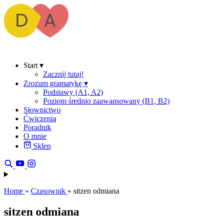
Start
▾
Zacznij tutaj!
Zrozum gramatykę
▾
Podstawy (A1, A2)
Poziom średnio zaawansowany (B1, B2)
Słownictwo
Ćwiczenia
Poradnik
O mnie
Sklep
Home
»
Czasownik
»
sitzen odmiana
sitzen odmiana