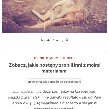
Ich sitze./ Siedzę. 🙂