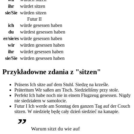
ihr
würdet sitzen
sie/Sie
würden sitzen
Futur II
ich
würde gesessen haben
du
würdest gesessen haben
er/sie/es
würde gesessen haben
wir
würden gesessen haben
ihr
würdet gesessen haben
sie/Sie
würden gesessen haben
Przykładowne zdania z "
sitzen
"
Präsens
Ich sitze auf dem Stuhl.
Siedzę na krześle.
Präteritum
Wir saßen am Tisch.
Siedzieliśmy przy stole.
Perfekt
Ich habe noch nie in einem Flugzeug gesessen.
Nigdy
nie siedziałem w samolocie.
Futur I
Ich werde am Sonntag den ganzen Tag auf der Couch
sitzen.
W niedzielę będę cały dzień siedzieć na kanapie.
Warum sitzt du wie auf