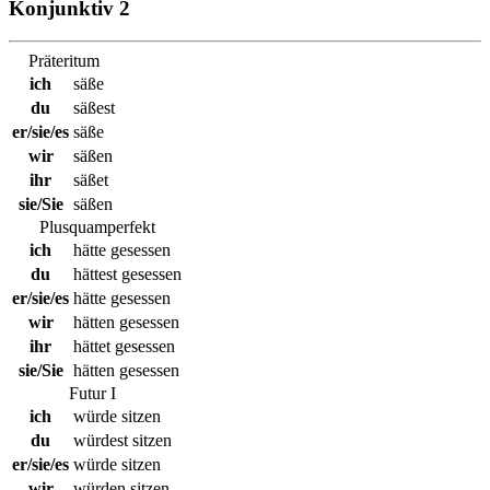
Konjunktiv 2
Präteritum
ich
säße
du
säßest
er/sie/es
säße
wir
säßen
ihr
säßet
sie/Sie
säßen
Plusquamperfekt
ich
hätte gesessen
du
hättest gesessen
er/sie/es
hätte gesessen
wir
hätten gesessen
ihr
hättet gesessen
sie/Sie
hätten gesessen
Futur I
ich
würde sitzen
du
würdest sitzen
er/sie/es
würde sitzen
wir
würden sitzen