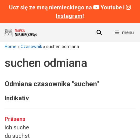
Ucz się ze mną niemieckiego na
Youtube
i
Instagram
!
Przeskocz
menu
do
treści
Home
»
Czasownik
»
suchen odmiana
suchen odmiana
Odmiana czasownika
"suchen"
Indikativ
Präsens
ich suche
du suchst