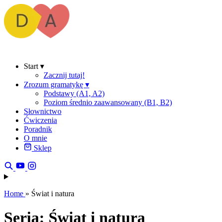
Start
▾
Zacznij tutaj!
Zrozum gramatykę
▾
Podstawy (A1, A2)
Poziom średnio zaawansowany (B1, B2)
Słownictwo
Ćwiczenia
Poradnik
O mnie
Sklep
Home
»
Świat i natura
Seria: Świat i natura