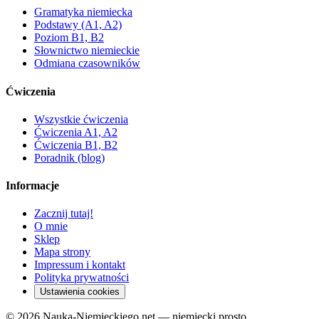
Gramatyka niemiecka
Podstawy (A1, A2)
Poziom B1, B2
Słownictwo niemieckie
Odmiana czasowników
Ćwiczenia
Wszystkie ćwiczenia
Ćwiczenia A1, A2
Ćwiczenia B1, B2
Poradnik (blog)
Informacje
Zacznij tutaj!
O mnie
Sklep
Mapa strony
Impressum i kontakt
Polityka prywatności
Ustawienia cookies
© 2026 Nauka-Niemieckiego.net — niemiecki prosto