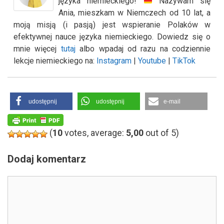
języka niemieckiego!
Nazywam się
Ania, mieszkam w Niemczech od 10 lat, a
moją misją (i pasją) jest wspieranie Polaków w
efektywnej nauce języka niemieckiego. Dowiedz się o
mnie więcej
tutaj
albo wpadaj od razu na codziennie
lekcje niemieckiego na:
Instagram
|
Youtube
|
TikTok
udostępnij
udostępnij
e-mail
(
10
votes, average:
5,00
out of 5)
Dodaj komentarz
Komentarz