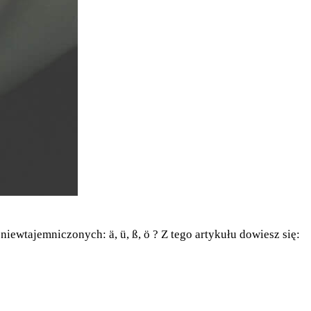
iewtajemniczonych: ä, ü, ß, ö ? Z tego artykułu dowiesz się: