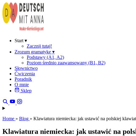
Start
▾
Zacznij tutaj!
Zrozum gramatykę
▾
Podstawy (A1, A2)
Poziom średnio zaawansowany (B1, B2)
Słownictwo
Ćwiczenia
Poradnik
O mnie
Sklep
Home
»
Blog
»
Klawiatura niemiecka: jak ustawić na polskiej klawia
Klawiatura niemiecka: jak ustawić na pols