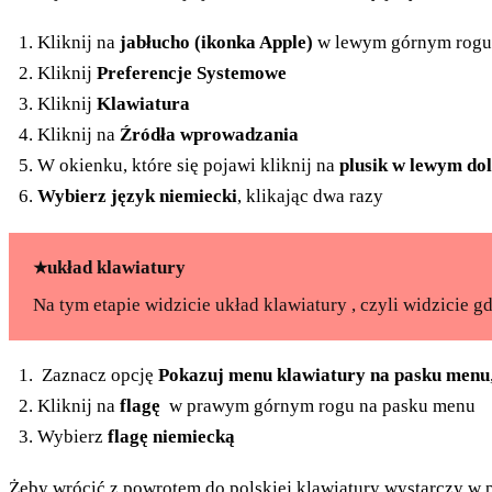
Kliknij na
jabłucho (ikonka Apple)
w lewym górnym rogu
Kliknij
Preferencje Systemowe
Kliknij
Klawiatura
Kliknij na
Źródła wprowadzania
W okienku, które się pojawi kliknij na
plusik w lewym do
Wybierz język niemiecki
, klikając dwa razy
układ klawiatury
Na tym etapie widzicie układ klawiatury , czyli widzicie 
Zaznacz opcję
Pokazuj menu klawiatury na pasku menu
Kliknij na
flagę
w prawym górnym rogu na pasku menu
Wybierz
flagę niemiecką
Żeby wrócić z powrotem do polskiej klawiatury wystarczy w