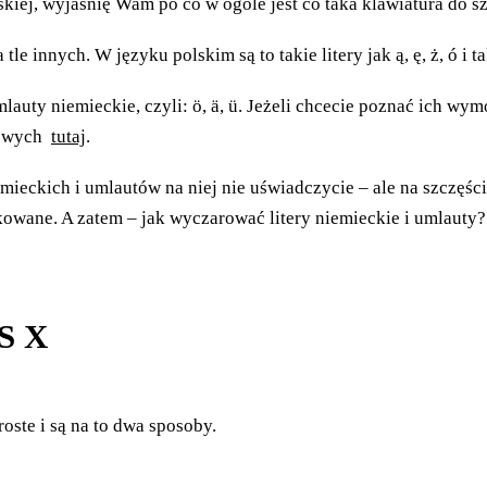
kiej, wyjaśnię Wam po co w ogóle jest co taka klawiatura do sz
 innych. W języku polskim są to takie litery jak ą, ę, ż, ó i ta
umlauty niemieckie, czyli: ö, ä, ü. Jeżeli chcecie poznać ich
erowych
tutaj
.
iemieckich i umlautów na niej nie uświadczycie – ale na szczęśc
kowane. A zatem – jak wyczarować litery niemieckie i umlauty?
S X
oste i są na to dwa sposoby.