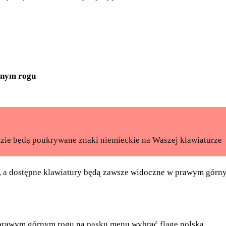
lnym rogu
gdzie będą poukrywane znaki niemieckie na Waszej klawiaturze
, a dostępne klawiatury będą zawsze widoczne w prawym górn
 prawym górnym rogu na pasku menu wybrać flagę polską.