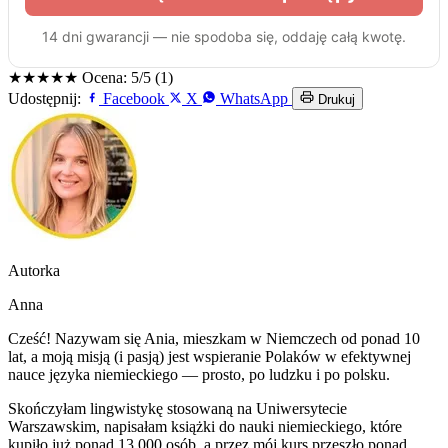
★★★★★
Ocena: 5/5 (1)
Udostępnij:
Facebook
X
WhatsApp
Drukuj
Autorka
Anna
Cześć! Nazywam się Ania, mieszkam w Niemczech od ponad 10
lat, a moją misją (i pasją) jest wspieranie Polaków w efektywnej
nauce języka niemieckiego — prosto, po ludzku i po polsku.
Skończyłam lingwistykę stosowaną na Uniwersytecie
Warszawskim, napisałam książki do nauki niemieckiego, które
kupiło już ponad 13 000 osób, a przez mój kurs przeszło ponad
1000 kursantów.