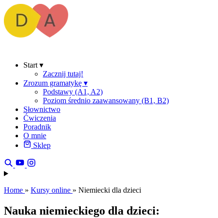
Start
▾
Zacznij tutaj!
Zrozum gramatykę
▾
Podstawy (A1, A2)
Poziom średnio zaawansowany (B1, B2)
Słownictwo
Ćwiczenia
Poradnik
O mnie
Sklep
Home
»
Kursy online
»
Niemiecki dla dzieci
Nauka niemieckiego dla dzieci: