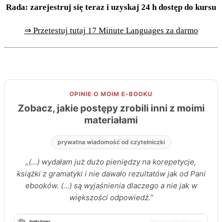
Rada: zarejestruj się teraz i uzyskaj 24 h dostęp do kursu
⇒ Przetestuj tutaj 17 Minute Languages za darmo