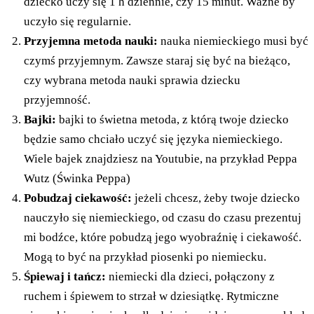
dziecko uczy się 1 h dziennie, czy 15 minut. Ważne by
uczyło się regularnie.
Przyjemna metoda nauki:
nauka niemieckiego musi być
czymś przyjemnym. Zawsze staraj się być na bieżąco,
czy wybrana metoda nauki sprawia dziecku
przyjemność.
Bajki:
bajki to świetna metoda, z którą twoje dziecko
będzie samo chciało uczyć się języka niemieckiego.
Wiele bajek znajdziesz na Youtubie, na przykład Peppa
Wutz (Świnka Peppa)
Pobudzaj ciekawość:
jeżeli chcesz, żeby twoje dziecko
nauczyło się niemieckiego, od czasu do czasu prezentuj
mi bodźce, które pobudzą jego wyobraźnię i ciekawość.
Mogą to być na przykład piosenki po niemiecku.
Śpiewaj i tańcz:
niemiecki dla dzieci, połączony z
ruchem i śpiewem to strzał w dziesiątkę. Rytmiczne