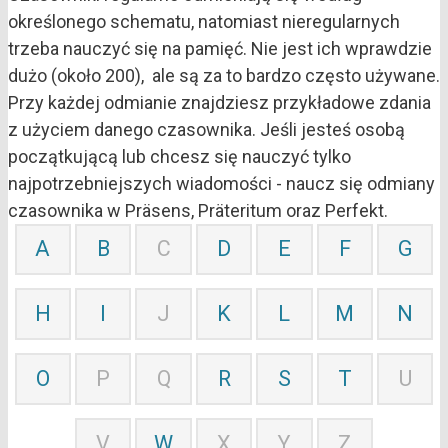
określonego schematu, natomiast nieregularnych
trzeba nauczyć się na pamięć. Nie jest ich wprawdzie
dużo (około 200), ale są za to bardzo często używane.
Przy każdej odmianie znajdziesz przykładowe zdania
z użyciem danego czasownika. Jeśli jesteś osobą
początkującą lub chcesz się nauczyć tylko
najpotrzebniejszych wiadomości - naucz się odmiany
czasownika w Präsens, Präteritum oraz Perfekt.
A
B
C
D
E
F
G
H
I
J
K
L
M
N
O
P
Q
R
S
T
U
V
W
X
Y
Z