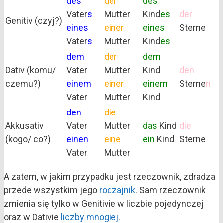
des
der
des
Vater
s
Mutter
Kind
es
der
Genitiv (czyj?)
eines
einer
eines
Sterne
Vater
s
Mutter
Kind
es
dem
der
dem
Dativ (komu/
Vater
Mutter
Kind
den
czemu?)
einem
einer
einem
Sterne
n
Vater
Mutter
Kind
den
die
Akkusativ
Vater
Mutter
das
Kind
die
(kogo/ co?)
einen
eine
ein
Kind
Sterne
Vater
Mutter
A zatem, w jakim przypadku jest rzeczownik, zdradza
przede wszystkim jego
rodzajnik
. Sam rzeczownik
zmienia się tylko w Genitivie w liczbie pojedynczej
oraz w Dativie
liczby mnogiej
.