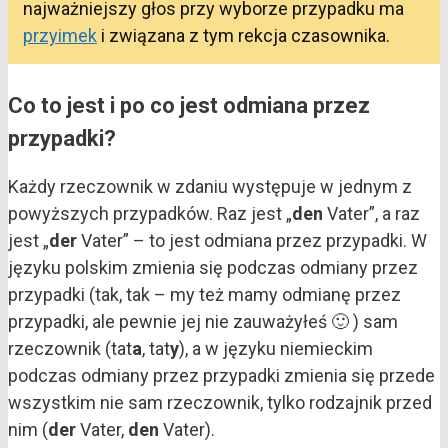
najważniejszy głos przy wyborze przypadku ma
przyimek
i związana z tym rekcja czasownika.
Co to jest i po co jest odmiana przez
przypadki?
Każdy rzeczownik w zdaniu występuje w jednym z
powyższych przypadków. Raz jest „
den
Vater”, a raz
jest „
der
Vater” – to jest odmiana przez przypadki. W
języku polskim zmienia się podczas odmiany przez
przypadki (tak, tak – my też mamy odmianę przez
przypadki, ale pewnie jej nie zauważyłeś 🙂 ) sam
rzeczownik (tat
a
, tat
y
), a w języku niemieckim
podczas odmiany przez przypadki zmienia się przede
wszystkim nie sam rzeczownik, tylko rodzajnik przed
nim (
der
Vater,
den
Vater).