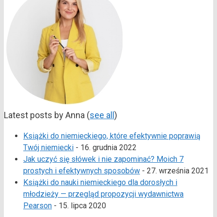
Latest posts by Anna
(
see all
)
Książki do niemieckiego, które efektywnie poprawią
Twój niemiecki
- 16. grudnia 2022
Jak uczyć się słówek i nie zapominać? Moich 7
prostych i efektywnych sposobów
- 27. września 2021
Książki do nauki niemieckiego dla dorosłych i
młodzieży — przegląd propozycji wydawnictwa
Pearson
- 15. lipca 2020