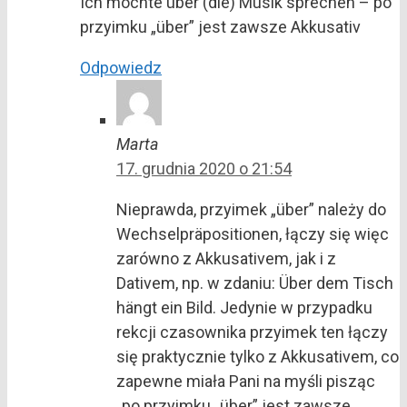
Ich möchte über (die) Musik sprechen – po
przyimku „über” jest zawsze Akkusativ
Odpowiedz
Marta
17. grudnia 2020 o 21:54
Nieprawda, przyimek „über” należy do
Wechselpräpositionen, łączy się więc
zarówno z Akkusativem, jak i z
Dativem, np. w zdaniu: Über dem Tisch
hängt ein Bild. Jedynie w przypadku
rekcji czasownika przyimek ten łączy
się praktycznie tylko z Akkusativem, co
zapewne miała Pani na myśli pisząc
„po przyimku „über” jest zawsze