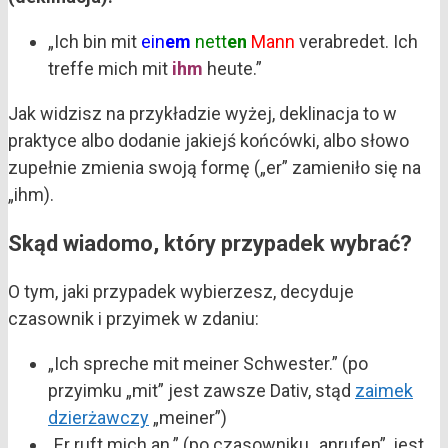
„Ich bin mit
ein
em
nett
en
Mann
verabredet. Ich
treffe mich mit
ihm
heute.”
Jak widzisz na przykładzie wyżej, deklinacja to w
praktyce albo dodanie jakiejś końcówki, albo słowo
zupełnie zmienia swoją formę („er” zamieniło się na
„ihm).
Skąd wiadomo, który przypadek wybrać?
O tym, jaki przypadek wybierzesz, decyduje
czasownik i przyimek w zdaniu:
„Ich spreche mit meiner Schwester.” (po
przyimku „mit” jest zawsze Dativ, stąd
zaimek
dzierżawczy
„meiner”)
„Er ruft mich an.” (po czasowniku „anrufen”, jest