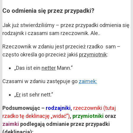
Co odmienia się przez przypadki?
Jak już stwierdziliśmy – przez przypadki odmienia się
rodzajnik i czasami sam rzeczownik. Ale..
Rzeczownik w zdaniu jest przecież rzadko sam –
często określa go przecież jakiś
przymiotnik
:
„Das ist ein
netter
Mann.”
Czasami w zdaniu zastępuje go
zaimek
:
„Er
ist sehr nett.”
Podsumowując –
rodzajniki
,
rzeczowniki (tutaj
rzadko tę deklinację „widać”)
,
przymiotniki
oraz
zaimki
podlegają odmianie przez przypadki
(deklinacja):