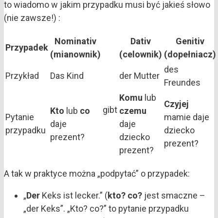
to wiadomo w jakim przypadku musi być jakieś słowo
(nie zawsze!) :
Nominativ
Dativ
Genitiv
Przypadek
(mianownik)
(celownik)
(dopełniacz)
des
Przykład
Das Kind
der Mutter
Freundes
Komu
lub
Czyjej
gibt
Kto
lub
co
czemu
Pytanie
mamie daje
daje
daje
przypadku
dziecko
prezent?
dziecko
prezent?
prezent?
A tak w praktyce można „podpytać” o przypadek:
„
Der
Keks ist lecker.” (
kto? co?
jest smaczne –
„der Keks”. „Kto? co?” to pytanie przypadku