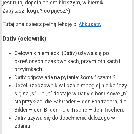
jest tutaj dopełnieniem bliższym, w bierniku.
Zapytasz:
kogo? co
pijesz?)
Tutaj znajdziesz pełną lekcję o
Akkusativ
.
Dativ (celownik)
Celownik niemiecki (Dativ) używa się po
określonych czasownikach, przymiotnikach i
przyimkach
Dativ odpowiada na pytania:
komu? czemu?
Jeżeli rzeczownik w liczbie mnogiej nie kończy
się na „s” lub „n” dostaje w Dativie bonusowe „n”.
Na przykład: die Fahrräder – den Fahrräder
n
, die
Bilder – den Bilder
n
, die Tische – den Tische
n.
Dativ używa się do dopełnienia dalszego w
zdaniu: