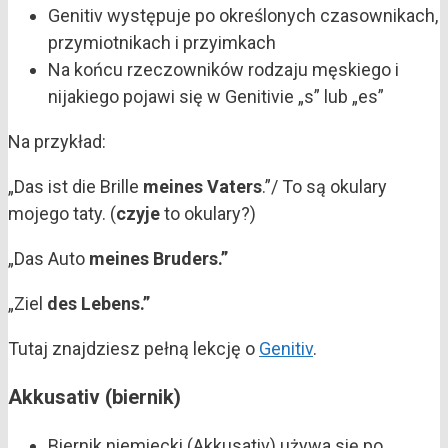
Genitiv występuje po określonych czasownikach,
przymiotnikach i przyimkach
Na końcu rzeczowników rodzaju męskiego i
nijakiego pojawi się w Genitivie „s” lub „es”
Na przykład:
„Das ist die Brille
meines Vaters
.”/ To są okulary
mojego taty. (
czyje
to okulary?)
„Das Auto
meines Bruders.”
„Ziel
des Lebens.”
Tutaj znajdziesz pełną lekcję o
Genitiv
.
Akkusativ (biernik)
Biernik niemiecki (Akkusativ) używa się po