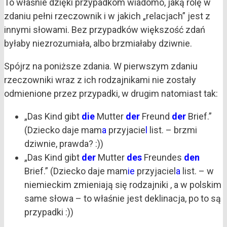
To właśnie dzięki przypadkom wiadomo, jaką rolę w
zdaniu pełni rzeczownik i w jakich „relacjach” jest z
innymi słowami. Bez przypadków większość zdań
byłaby niezrozumiała, albo brzmiałaby dziwnie.
Spójrz na poniższe zdania. W pierwszym zdaniu
rzeczowniki wraz z ich rodzajnikami nie zostały
odmienione przez przypadki, w drugim natomiast tak:
„Das Kind gibt
die
Mutter
der
Freund
der
Brief.”
(Dziecko daje mam
a
przyjacie
l
list. – brzmi
dziwnie, prawda? :))
„Das Kind gibt
der
Mutter
des
Freundes
den
Brief.” (Dziecko daje mam
ie
przyjaciel
a
list. – w
niemieckim zmieniają się rodzajniki , a w polskim
same słowa – to właśnie jest deklinacja, po to są
przypadki :))