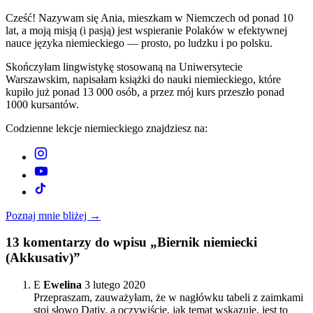
Cześć! Nazywam się Ania, mieszkam w Niemczech od ponad 10
lat, a moją misją (i pasją) jest wspieranie Polaków w efektywnej
nauce języka niemieckiego — prosto, po ludzku i po polsku.
Skończyłam lingwistykę stosowaną na Uniwersytecie
Warszawskim, napisałam książki do nauki niemieckiego, które
kupiło już ponad 13 000 osób, a przez mój kurs przeszło ponad
1000 kursantów.
Codzienne lekcje niemieckiego znajdziesz na:
Poznaj mnie bliżej →
13
komentarzy do wpisu „Biernik niemiecki
(Akkusativ)”
E
Ewelina
3 lutego 2020
Przepraszam, zauważyłam, że w nagłówku tabeli z zaimkami
stoi słowo Dativ, a oczywiście, jak temat wskazuje, jest to