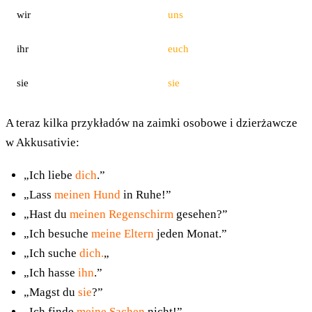
wir
uns
ihr
euch
sie
sie
A teraz kilka przykładów na zaimki osobowe i dzierżawcze
w Akkusativie:
„Ich liebe
dich
.”
„Lass
meinen Hund
in Ruhe!”
„Hast du
meinen Regenschirm
gesehen?”
„Ich besuche
meine Eltern
jeden Monat.”
„Ich suche
dich.
„
„Ich hasse
ihn
.”
„Magst du
sie
?”
„Ich finde
meine Sachen
nicht!”