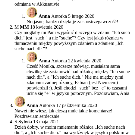
odmiana w Akkusativie.
Anna
Autorka
5 lutego 2020
No jasne, bardzo dziękuję za spostrzegawczość!
M
MM
18 kwietnia 2020
Czy mogłaby mi Pani wyjaśnić dlaczego w zdaniu "Ich such
dich" jest "such " a nie "suche"? Czy jest jakaś różnica w
tłumaczeniu między powyższym zdaniem a zdaniem „Ich
suche nach dir.”?
Anna
Autorka
22 kwietnia 2020
Cześć Monika, szczerze mówiąc, musiałam sama
chwilkę się zastanowić nad różnicą między "Ich suche
nach dir.", a "Ich suche dich." Nie ma między tymi
zdaniami żadnej różnicy, Fabian (jest Niemcem)
potwierdził :). Jeśli chodzi "such" bez "e" to czasami
ucina się "e" w języku potocznym. Pozdrawiam, Ania
Anna
Autorka
17 października 2020
Nawet nie wiesz, jak cieszą mnie takie komentarze!
Pozdrawiam serdecznie
S
Sylwia
13 maja 2021
Dzień dobry, w moim mniemaniu różnica „Ich suche nach
dir.”, a „Ich suche dich.” ma wydźwięk w języku polskim w