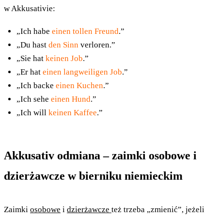
w Akkusativie:
„Ich habe
einen tollen Freund
.”
„Du hast
den Sinn
verloren.”
„Sie hat
keinen Job
.”
„Er hat
einen langweiligen Job
.”
„Ich backe
einen Kuchen
.”
„Ich sehe
einen Hund
.”
„Ich will
keinen Kaffee
.”
Akkusativ odmiana – zaimki osobowe i
dzierżawcze w bierniku niemieckim
Zaimki
osobowe
i
dzierżawcze
też trzeba „zmienić”, jeżeli