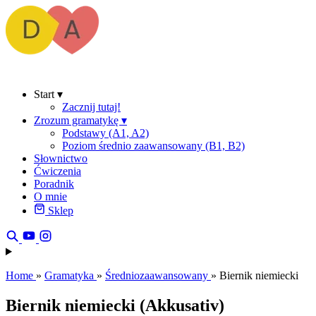
Start
▾
Zacznij tutaj!
Zrozum gramatykę
▾
Podstawy (A1, A2)
Poziom średnio zaawansowany (B1, B2)
Słownictwo
Ćwiczenia
Poradnik
O mnie
Sklep
Home
»
Gramatyka
»
Średniozaawansowany
»
Biernik niemiecki
Biernik niemiecki (Akkusativ)