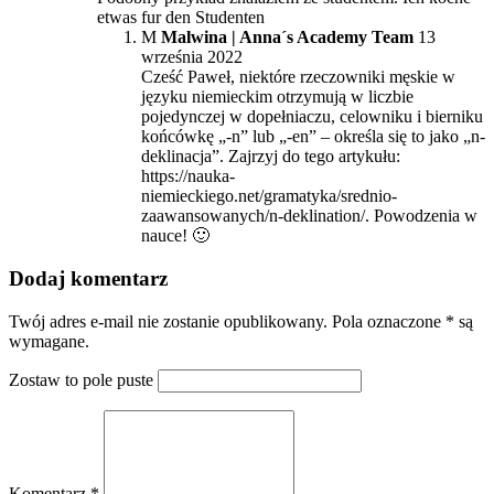
etwas fur den Studenten
M
Malwina | Anna´s Academy Team
13
września 2022
Cześć Paweł, niektóre rzeczowniki męskie w
języku niemieckim otrzymują w liczbie
pojedynczej w dopełniaczu, celowniku i bierniku
końcówkę „-n” lub „-en” – określa się to jako „n-
deklinacja”. Zajrzyj do tego artykułu:
https://nauka-
niemieckiego.net/gramatyka/srednio-
zaawansowanych/n-deklination/. Powodzenia w
nauce! 🙂
Dodaj komentarz
Twój adres e-mail nie zostanie opublikowany. Pola oznaczone * są
wymagane.
Zostaw to pole puste
Komentarz *