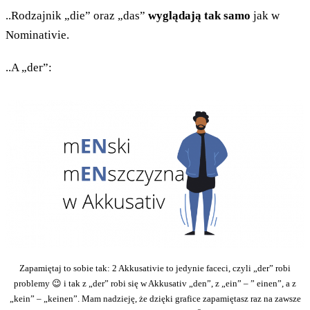
..Rodzajnik „die” oraz „das”
wyglądają tak samo
jak w
Nominativie.
..A „der”:
Zapamiętaj to sobie tak: 2 Akkusativie to jedynie faceci, czyli „der” robi
problemy 😉 i tak z „der” robi się w Akkusativ „den”, z „ein” – ” einen”, a z
„kein” – „keinen”. Mam nadzieję, że dzięki grafice zapamiętasz raz na zawsze