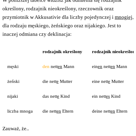
W poniższej tabelce widzisz jak odmienia się rodzajnik
określony, rodzajnik nieokreślony, rzeczownik oraz
przymiotnik w Akkusativie dla liczby pojedynczej i
mnogiej
,
dla rodzaju męskiego, żeńskiego oraz nijakiego. Jest to
inaczej odmiana czy deklinacja:
rodzajnik określony
rodzajnik nieokreślon
męski
den
nett
en
Mann
ein
en
nett
en
Mann
żeński
die nett
e
Mutter
eine nett
e
Mutter
nijaki
das nett
e
Kind
ein nett
es
Kind
liczba mnoga
die nett
en
Eltern
deine nett
en
Eltern
Zauważ, że..