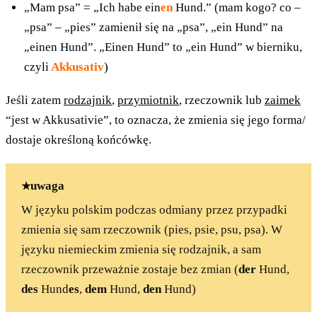
„Mam psa” = „Ich habe ein
en
Hund.” (mam kogo? co –
„psa” – „pies” zamienił się na „psa”, „ein Hund” na
„einen Hund”. „Einen Hund” to „ein Hund” w bierniku,
czyli
Akkusativ
)
Jeśli zatem
rodzajnik
,
przymiotnik
, rzeczownik lub
zaimek
“jest w Akkusativie”, to oznacza, że zmienia się jego forma/
dostaje określoną końcówkę.
uwaga
W języku polskim podczas odmiany przez przypadki
zmienia się sam rzeczownik (pies, psie, psu, psa). W
języku niemieckim zmienia się rodzajnik, a sam
rzeczownik przeważnie zostaje bez zmian (
der
Hund,
des
Hund
es
,
dem
Hund,
den
Hund)