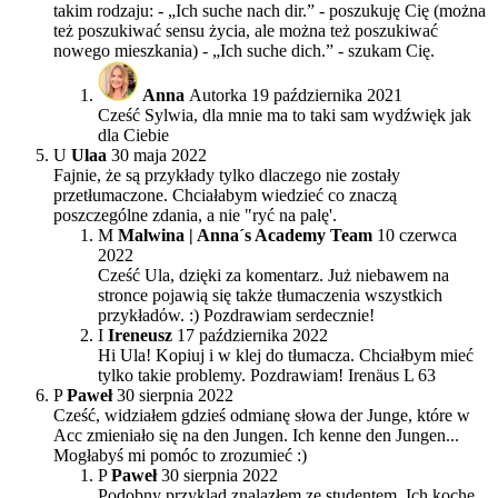
takim rodzaju: - „Ich suche nach dir.” - poszukuję Cię (można
też poszukiwać sensu życia, ale można też poszukiwać
nowego mieszkania) - „Ich suche dich.” - szukam Cię.
Anna
Autorka
19 października 2021
Cześć Sylwia, dla mnie ma to taki sam wydźwięk jak
dla Ciebie
U
Ulaa
30 maja 2022
Fajnie, że są przykłady tylko dlaczego nie zostały
przetłumaczone. Chciałabym wiedzieć co znaczą
poszczególne zdania, a nie "ryć na palę'.
M
Malwina | Anna´s Academy Team
10 czerwca
2022
Cześć Ula, dzięki za komentarz. Już niebawem na
stronce pojawią się także tłumaczenia wszystkich
przykładόw. :) Pozdrawiam serdecznie!
I
Ireneusz
17 października 2022
Hi Ula! Kopiuj i w klej do tłumacza. Chciałbym mieć
tylko takie problemy. Pozdrawiam! Irenäus L 63
P
Paweł
30 sierpnia 2022
Cześć, widziałem gdzieś odmianę słowa der Junge, które w
Acc zmieniało się na den Jungen. Ich kenne den Jungen...
Mogłabyś mi pomóc to zrozumieć :)
P
Paweł
30 sierpnia 2022
Podobny przyklad znalazłem ze studentem. Ich koche