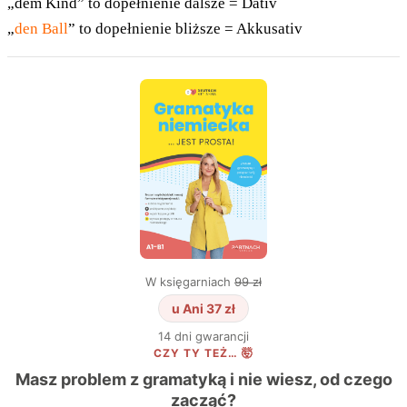
„dem Kind” to dopełnienie dalsze = Dativ
„
den Ball
” to dopełnienie bliższe = Akkusativ